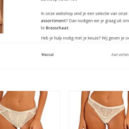
In onze webshop vind je een selectie van onze c
assortiment
? Dan nodigen we je graag uit o
te
Brasschaat
.
Heb je hulp nodig met je keuze? Wij geven je 
webshop! Je kan ons tijdens de openingsuren 
Wacoal
Aan verlan
Lieve groeten,
Sophie, Mandy
Slip
String
TOEVOEGEN AAN WINKELWA