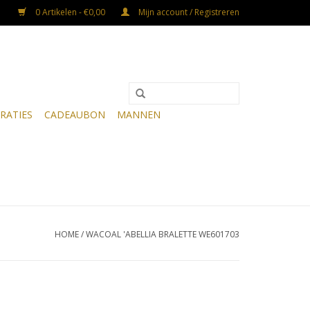
0 Artikelen - €0,00
Mijn account / Registreren
RATIES
CADEAUBON
MANNEN
HOME
/
WACOAL 'ABELLIA BRALETTE WE601703