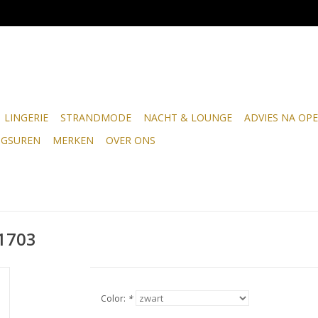
LINGERIE
STRANDMODE
NACHT & LOUNGE
ADVIES NA OPE
NGSUREN
MERKEN
OVER ONS
01703
Color:
*