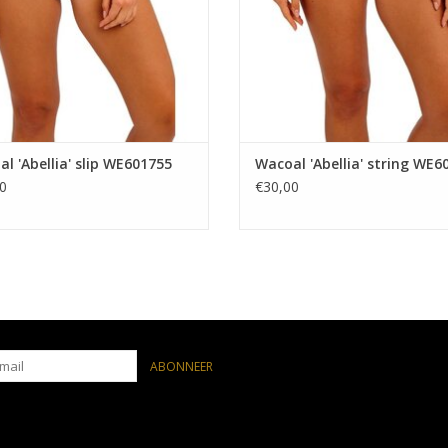
l 'Abellia' slip WE601755
Wacoal 'Abellia' string WE6
0
€30,00
ABONNEER