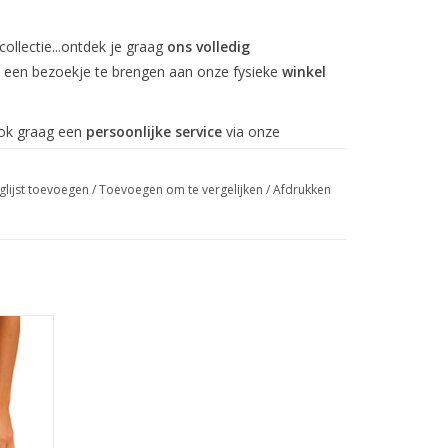
ollectie...ontdek je graag
ons volledig
m een bezoekje te brengen aan onze fysieke
winkel
ook graag een
persoonlijke service
via onze
steeds bereiken op het nummer: 0032 3 651 86 17
glijst toevoegen
/
Toevoegen om te vergelijken
/
Afdrukken
GEN