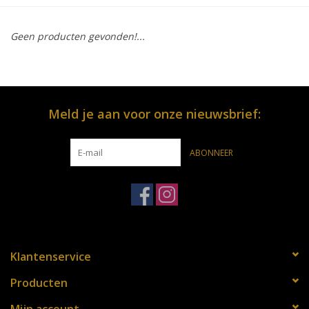
OPENINGSUREN
Geen producten gevonden!...
Merken
Over ons
Meld je aan voor onze nieuwsbrief:
ABONNEER
Klantenservice
Producten
Mijn account