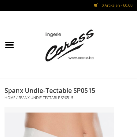
0 Artikelen - €0,00
Home
Lingerie
Strandmode
Nacht & Lounge
Spanx Undie-Tectable SP0515
HOME
/
SPANX UNDIE-TECTABLE SP0515
Advies na operaties
CADEAUBON
Mannen