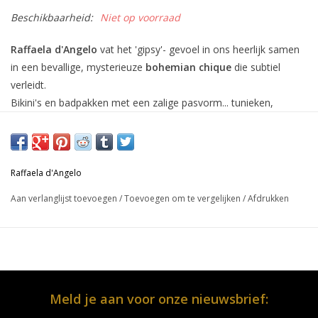
Beschikbaarheid:
Niet op voorraad
Raffaela d'Angelo
vat het 'gipsy'- gevoel in ons heerlijk samen
in een bevallige, mysterieuze
bohemian chique
die subtiel
verleidt.
Bikini's en badpakken met een zalige pasvorm... tunieken,
kaftans en jurken om eindeloos mee te combineren...
Materiaal: 33%katoen 32%polyester 15%polyestermetal
15%polyamide 5%elastan
Raffaela d'Angelo
Aan verlanglijst toevoegen
/
Toevoegen om te vergelijken
/
Afdrukken
In onze webshop vind je een selectie van onze collectie...ontdek
je graag ons volledig assortiment? Dan nodigen we je graag uit
om een bezoekje te brengen aan onze fysieke
winkel
te
Brasschaat
.
Meld je aan voor onze nieuwsbrief:
Heb je hulp nodig met je keuze? Wij geven je ook graag een