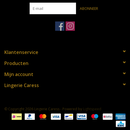
persoonlijke service via onze webshop! Je kan ons steeds
ABONNEER
bereiken tijdens de openingsuren op het nummer: 03 651 86 17
Lieve groeten,
Sophie en Mandy
Klantenservice
Producten
Mijn account
Lingerie Caress
© Copyright 2026 Lingerie Caress - Powered by
Lightspeed