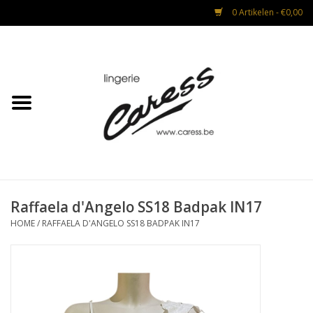
0 Artikelen - €0,00
Home
Lingerie
Strandmode
Nacht & Lounge
Raffaela d'Angelo SS18 Badpak IN17
HOME
/
RAFFAELA D'ANGELO SS18 BADPAK IN17
Advies na operaties
CADEAUBON
Mannen