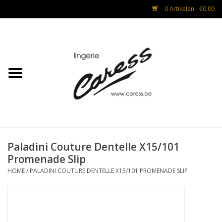
0 Artikelen - €0,00
Home
Lingerie
Strandmode
Nacht & Lounge
Paladini Couture Dentelle X15/101
Promenade Slip
Advies na operaties
HOME
/
PALADINI COUTURE DENTELLE X15/101 PROMENADE SLIP
CADEAUBON
Mannen