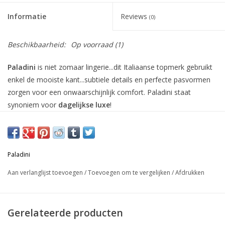
Informatie
Reviews
(0)
Beschikbaarheid:
Op voorraad
(1)
Paladini
is niet zomaar
lingerie
...dit Italiaanse topmerk gebruikt
enkel de mooiste kant...subtiele details en perfecte pasvormen
zorgen voor een onwaarschijnlijk comfort. Paladini staat
synoniem voor
dagelijkse luxe
!
Samenstelling : 94% polyamide - 6% elastane
In onze webshop vind je alles in de Europese maten. Paladini
tailleert normaal en heeft een zeer comfortabele pasvorm.
Paladini
Aan verlanglijst toevoegen
/
Toevoegen om te vergelijken
/
Afdrukken
In onze webshop vind je een selectie van onze collectie...ontdek
je graag ons volledig assortiment? Dan nodigen we je graag uit
Gerelateerde producten
om een bezoekje te brengen aan onze fysieke
winkel
te