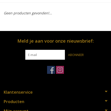
OPENINGSUREN
Geen producten gevonden!...
Merken
Over ons
Meld je aan voor onze nieuwsbrief:
ABONNEER
Klantenservice
Producten
Mijn account