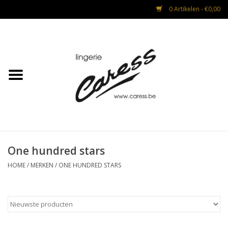
0 Artikelen - €0,00
Home
Lingerie
Strandmode
Nacht & Lounge
One hundred stars
Advies na operaties
HOME
/
MERKEN
/
ONE HUNDRED STARS
CADEAUBON
Mannen