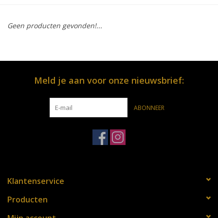
OPENINGSUREN
Geen producten gevonden!...
Merken
Over ons
Meld je aan voor onze nieuwsbrief:
ABONNEER
Klantenservice
Producten
Mijn account