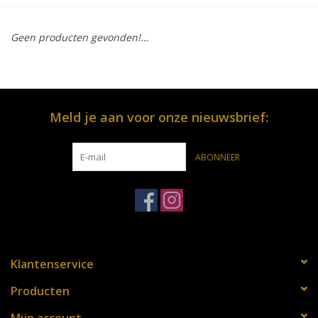
OPENINGSUREN
Geen producten gevonden!...
Merken
Over ons
Meld je aan voor onze nieuwsbrief:
ABONNEER
Klantenservice
Producten
Mijn account