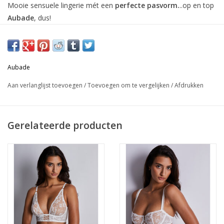
Mooie sensuele lingerie mét een
perfecte pasvorm.
..op en top
Aubade
, dus!
Materiaal:
84% polyamide, 16% elastan
Aubade
De maten in onze webshop zijn de Europese maten!
Aan verlanglijst toevoegen
/
Toevoegen om te vergelijken
/
Afdrukken
In onze webshop vind je een selectie van onze collectie...ontdek
je graag ons volledig assortiment? Dan nodigen we je graag uit
Gerelateerde producten
om een bezoekje te brengen aan onze fysieke
winkel
te
Brasschaat
.
Heb je hulp nodig met je keuze? Wij geven je ook graag een
persoonlijke service
via onze webshop! Je kan ons tijdens de
openingsuren steeds bereiken op het nummer: 0032 3 651 86 17
Lieve groeten,
Sophie en Mandy