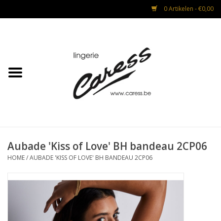
0 Artikelen - €0,00
Home
Lingerie
Strandmode
Nacht & Lounge
Aubade 'Kiss of Love' BH bandeau 2CP06
HOME
/
AUBADE 'KISS OF LOVE' BH BANDEAU 2CP06
Advies na operaties
CADEAUBON
Mannen