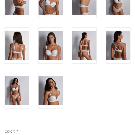
Color:
*