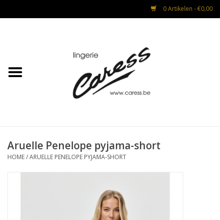
0 Artikelen - €0,00
Home
Lingerie
Strandmode
Nacht & Lounge
Aruelle Penelope pyjama-short
HOME
/
ARUELLE PENELOPE PYJAMA-SHORT
Advies na operaties
CADEAUBON
Mannen