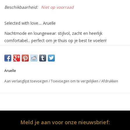
Beschikbaarheid:
Niet op voorraad
Selected with love.... Aruelle
Nachtmode en loungewear: stijlvol, zacht en heerlijk
comfortabel... perfect om je thuis op je best te voelen!
Materiaal:
50% katoen - 50% modal
Aruelle
In onze webshop vind je een selectie van onze collectie...ontdek
Aan verlanglijst toevoegen
/
Toevoegen om te vergelijken
/
Afdrukken
je graag ons
volledig assortiment
? Dan nodigen we je graag
uit om een bezoekje te brengen aan onze fysieke
winkel
te
Brasschaat
.
Heb je hulp nodig met je keuze? Wij geven je ook graag een
persoonlijke service
via onze webshop! Je kan ons tijdens de
Meld je aan voor onze nieuwsbrief:
openingsuren steeds bereiken op het nummer: 0032 3 651 86 17