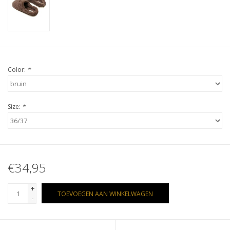
Color:
*
Size:
*
€34,95
+
TOEVOEGEN AAN WINKELWAGEN
-