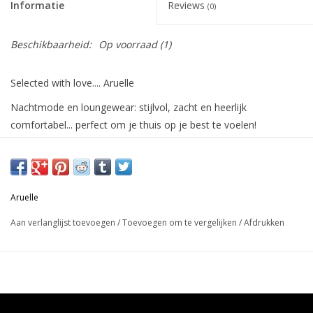
Informatie
Reviews
(0)
Beschikbaarheid:
Op voorraad
(1)
Selected with love.... Aruelle
Nachtmode en loungewear: stijlvol, zacht en heerlijk
comfortabel... perfect om je thuis op je best te voelen!
Materiaal:
100% polyester
Aruelle
In onze webshop vind je een selectie van onze collectie...ontdek
Aan verlanglijst toevoegen
/
Toevoegen om te vergelijken
/
Afdrukken
je graag ons
volledig assortiment
? Dan nodigen we je graag
uit om een bezoekje te brengen aan onze fysieke
winkel
te
Brasschaat
.
Heb je hulp nodig met je keuze? Wij geven je ook graag een
persoonlijke service
via onze webshop! Je kan ons tijdens de