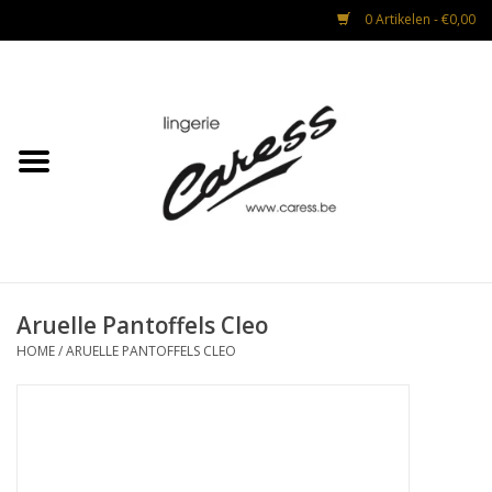
0 Artikelen - €0,00
Home
Lingerie
Strandmode
Nacht & Lounge
Aruelle Pantoffels Cleo
HOME
/
ARUELLE PANTOFFELS CLEO
Advies na operaties
CADEAUBON
Mannen