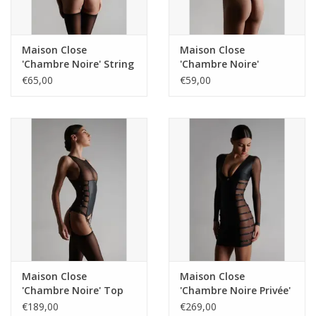
Maison Close
Maison Close
'Chambre Noire' String
'Chambre Noire'
561424
Ministring 561414
€65,00
€59,00
Maison Close
Maison Close
'Chambre Noire' Top
'Chambre Noire Privée'
met jarretelles 561439
Jurk 561454
€189,00
€269,00