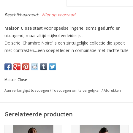
Beschikbaarheid:
Niet op voorraad
Maison Close
staat voor speelse lingerie, soms
gedurfd
en
uitdagend, maar altijd stijlvol verleidelijk...
De serie 'Chambre Noire’ is een zintuigelijke collectie die speelt
met contrasten....een soepel leder in combinatie met zachte tulle
benadrukken je contouren...
Materiaal:
tulle: 89% polyamide - 11% elastaan en leder: 50% polyuréthane
Maison Close
- 50% polyester
Aan verlanglijst toevoegen
/
Toevoegen om te vergelijken
/
Afdrukken
De maten in onze webshop zijn de Europese maten. Deze
collectie van Maison Close tailleert eerder klein... neem zeker
Gerelateerde producten
een maatje groter dan gewoonlijk!
M = 36/38
L = 38/40