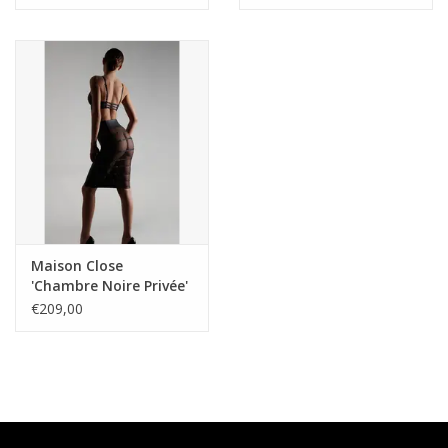
Maison Close
'Chambre Noire Privée'
Rok 561434
€209,00