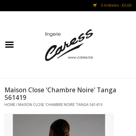
0 Artikelen - €0,00
Home
Lingerie
Strandmode
Nacht & Lounge
Maison Close 'Chambre Noire' Tanga
561419
Advies na operaties
HOME
/
MAISON CLOSE 'CHAMBRE NOIRE' TANGA 561419
CADEAUBON
Mannen