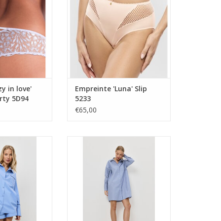
y in love'
Empreinte 'Luna' Slip
rty 5D94
5233
€65,00
met short
nachthemd