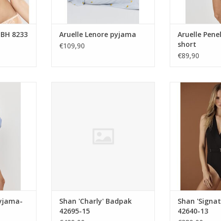
 BH 8233
Aruelle Lenore pyjama
Aruelle Pen
short
€109,90
€89,90
hort
badpak
ba
TOEVOEGEN AA
pyjama-
Shan 'Charly' Badpak
Shan 'Signa
42695-15
42640-13