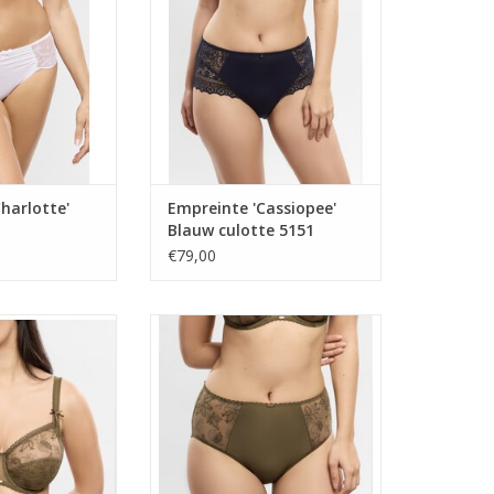
harlotte'
Empreinte 'Cassiopee'
Blauw culotte 5151
€79,00
 beugel
taille slip
N WINKELWAGEN
TOEVOEGEN AAN WINKELWAGEN