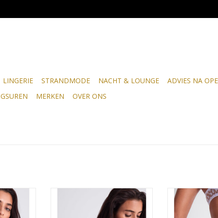
LINGERIE
STRANDMODE
NACHT & LOUNGE
ADVIES NA OPE
NGSUREN
MERKEN
OVER ONS
y in love'
Aubade Aubade 'Crazy in love'
Aubade Aubade 
lle 5DF14
Wisteria Bh triangle 5DF12
Wisteria 
TOEVOEGEN AA