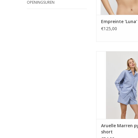
OPENINGSUREN
Empreinte 'Luna'
€125,00
pyjama met s
Aruelle Marren 
short