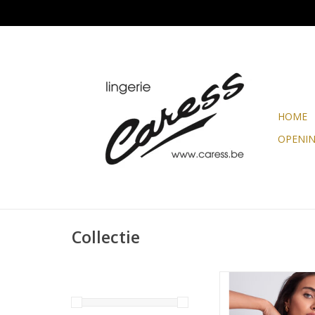
HOME
OPENI
Collectie
Aubade Aubade 'Craz
Wisteria Bh corbei