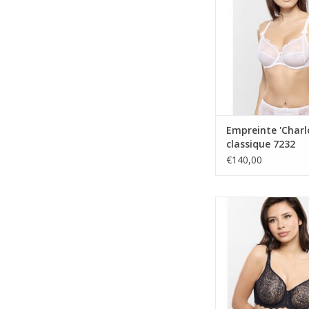
TOEVOEGEN AAN WI
Empreinte 'Charl
classique 7232
€140,00
bh met beug