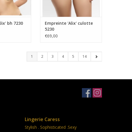
lix' bh 7230
Empreinte 'Alix' culotte
5230
€69,00
1
2
3
4
5
14
Lingerie Caress
Stylish . Sophisticated .Sexy