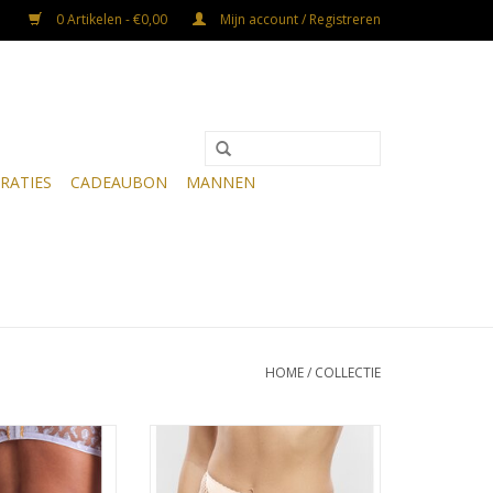
0 Artikelen - €0,00
Mijn account / Registreren
RATIES
CADEAUBON
MANNEN
HOME
/
COLLECTIE
'Crazy in love'
tailleslip
shorty 5D94
TOEVOEGEN AAN WINKELWAGEN
N WINKELWAGEN