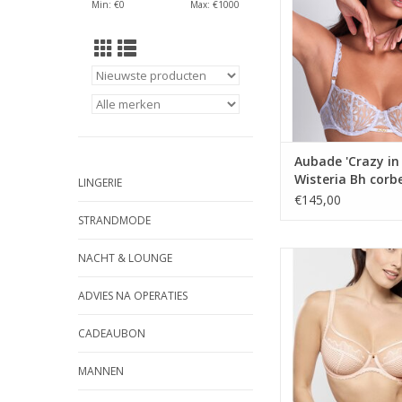
Min: €
0
Max: €
1000
Aubade 'Crazy in 
Wisteria Bh corbe
LINGERIE
5DF14
€145,00
STRANDMODE
bh met beug
NACHT & LOUNGE
verkrijgbaar in roze
ADVIES NA OPERATIES
CADEAUBON
MANNEN