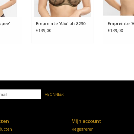
opee'
Empreinte 'Alix' bh 8230
Empreinte 'A
€139,00
€139,00
ABONNEER
cten
Mijn account
ducten
Registreren