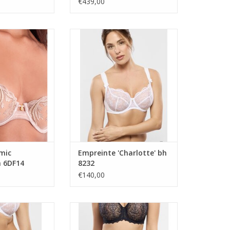
€439,00
ade 'Cosmic
bh met beugel
 bh 6DF14
TOEVOEGEN AAN WINKELWAGEN
N WINKELWAGEN
mic
Empreinte 'Charlotte' bh
 6DF14
8232
€140,00
orty
tailleslip
N WINKELWAGEN
TOEVOEGEN AAN WINKELWAGEN