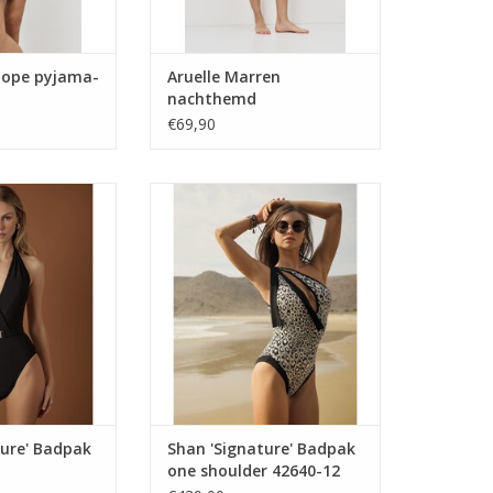
elope pyjama-
Aruelle Marren
nachthemd
€69,90
dpak
badpak
N WINKELWAGEN
ture' Badpak
Shan 'Signature' Badpak
one shoulder 42640-12