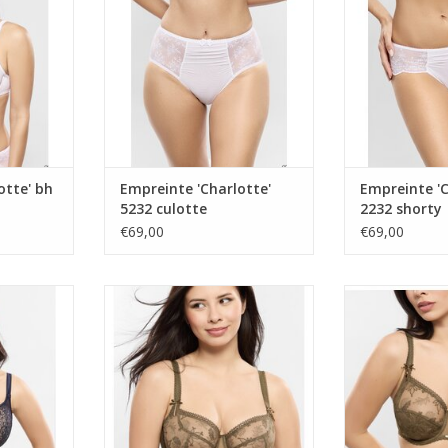
NKELWAGEN
otte' bh
Empreinte 'Charlotte'
Empreinte 'C
5232 culotte
2232 shorty
€69,00
€69,00
el
bh met beugel
bh met
TOEVOEGEN AAN WINKELWAGEN
TOEVOEGEN AA