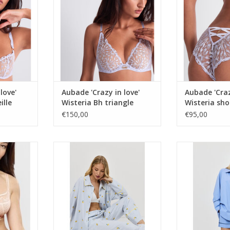
love'
Aubade 'Crazy in love'
Aubade 'Craz
ille
Wisteria Bh triangle
Wisteria sho
5DF12
€150,00
€95,00
el
pyjama
pyjama 
 en zwart