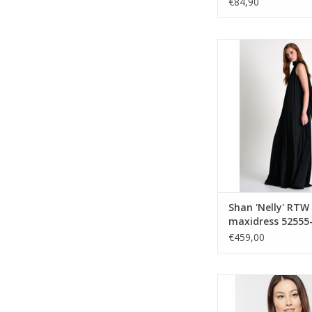
€84,90
Shan Shan 'Nelly' RT
52555-71
TOEVOEGEN AAN WI
Shan 'Nelly' RTW
maxidress 52555
€459,00
Empreinte Empreinte 
bh classique 