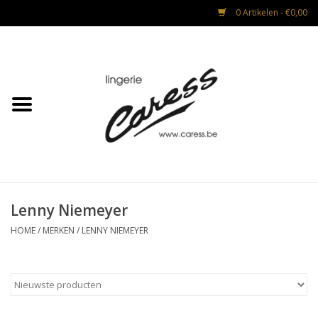
0 Artikelen - €0,00
Home
Lingerie
Strandmode
Nacht & Lounge
Lenny Niemeyer
Advies na operaties
HOME
/
MERKEN
/
LENNY NIEMEYER
CADEAUBON
Mannen