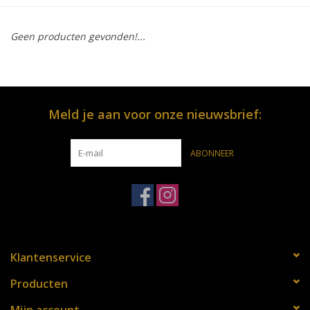
OPENINGSUREN
Geen producten gevonden!...
Merken
Over ons
Meld je aan voor onze nieuwsbrief:
ABONNEER
Klantenservice
Producten
Mijn account